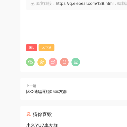
原文鏈接：
https://q.elebear.com/139.html
，轉載
宋L
比亞迪
上一篇
比亞迪驅逐艦05車友群
猜你喜歡
小米YU7車友群