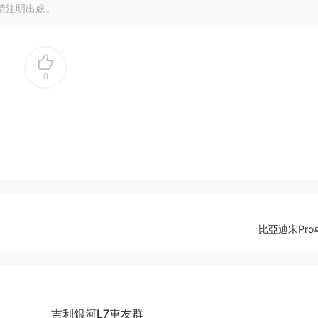
請注明出處。
0
比亞迪宋Pro
吉利銀河L7車友群