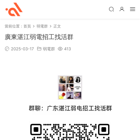
當前位置：
首頁
弱電群
正文
廣東湛江弱電招工找活群
2025-03-17
弱電群
413